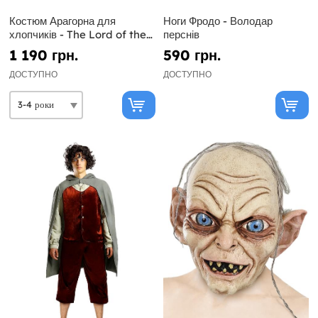
Костюм Арагорна для
Ноги Фродо - Володар
хлопчиків - The Lord of the
перснів
Rings
1 190 грн.
590 грн.
ДОСТУПНО
ДОСТУПНО