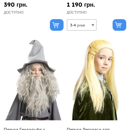
Rings
390 грн.
1 190 грн.
ДОСТУПНО
ДОСТУПНО
Перука Гендальфа з
Перука Леголаса для