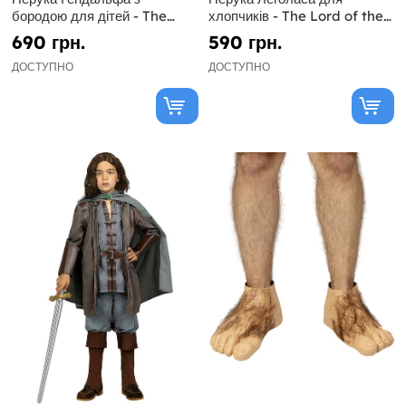
бородою для дітей - The
хлопчиків - The Lord of the
Lord of the Rings
Rings
690 грн.
590 грн.
ДОСТУПНО
ДОСТУПНО