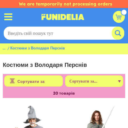
We are temporarily not processing orders
...
Костюми з Володаря Перснів
Костюми з Володаря Перснів
Сортувати за
20
товарів