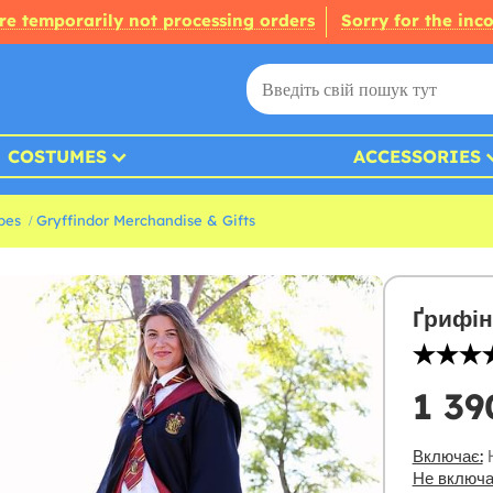
re temporarily not processing orders
Sorry for the inc
COSTUMES
ACCESSORIES
bes
Gryffindor Merchandise & Gifts
Ґрифін
1 39
Включає:
Н
Не включа