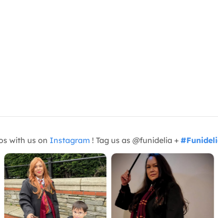
os with us on
Instagram
! Tag us as @funidelia +
#Funidel