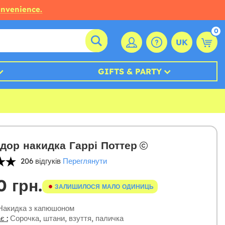
onvenience.
0
UK
GIFTS & PARTY
дор накидка Гаррі Поттер
206 відгуків
Переглянути
0 грн.
ЗАЛИШИЛОСЯ МАЛО ОДИНИЦЬ
акидка з капюшоном
є :
Сорочка, штани, взуття, паличка