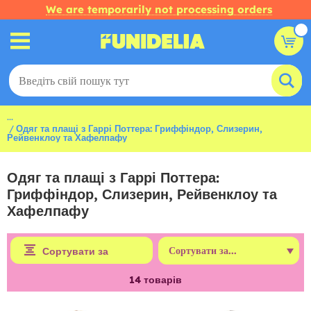
We are temporarily not processing orders
...
Одяг та плащі з Гаррі Поттера: Гриффіндор, Слизерин,
Рейвенклоу та Хафелпафу
Одяг та плащі з Гаррі Поттера:
Гриффіндор, Слизерин, Рейвенклоу та
Хафелпафу
Сортувати за
14
товарів