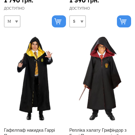
1 790 грн.
1 390 грн.
ДОСТУПНО
ДОСТУПНО
Гафелпаф накидка Гаррі
Репліка халату Грифіндор з