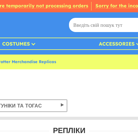
re temporarily not processing orders
Sorry for the inc
COSTUMES
ACCESSORIES
otter Merchandise Replicas
ТУНІКИ ТА ТОГАС
РЕПЛІКИ