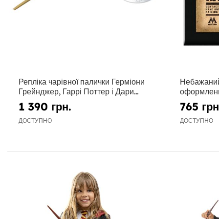
Репліка чарівної палички Герміони
Небажаний
Грейнджер, Гаррі Поттер і Дари
оформлени
см.ерті
1 390 грн.
765 грн
ДОСТУПНО
ДОСТУПНО