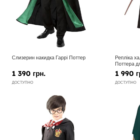
Слизерин накидка Гаррі Поттер
Репліка ха
Поттера дл
1 390 грн.
1 990 г
ДОСТУПНО
ДОСТУПНО