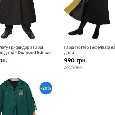
лату Грифіндор з Гаррі
Гаррі Поттер Гафелпаф на
я дітей - Diamond Edition
дітей
рн.
990 грн.
ДОСТУПНО
-20%