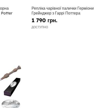
чорна
Репліка чарівної палички Герміони
 Potter
Грейнджер з Гаррі Поттера
1 790 грн.
ДОСТУПНО