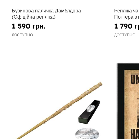
Бузинова паличка Дамблдора
Репліка ча
(Офіційна репліка)
Поттера з 
1 590 грн.
1 790 г
ДОСТУПНО
ДОСТУПНО