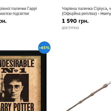
рівної палички Гаррі
Чарівна паличка Сіріуса, 
магією підсвітки
(Офіційна репліка) - Harry
рн.
1 590 грн.
ДОСТУПНО
-45%