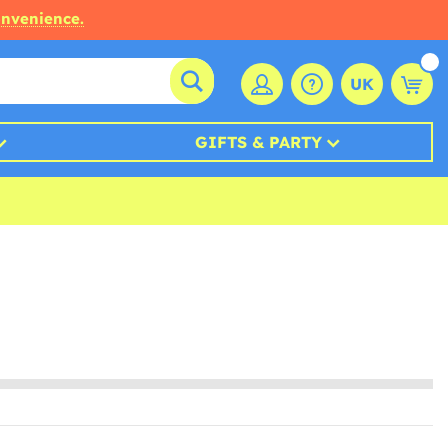
onvenience.
UK
GIFTS & PARTY