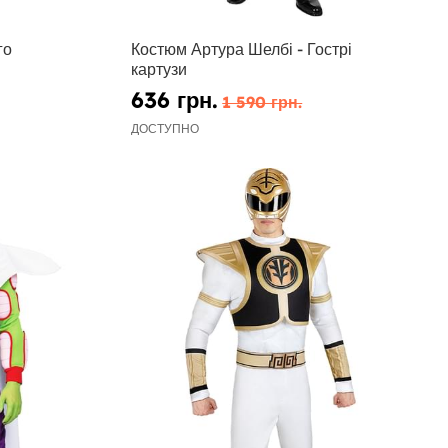
го
Костюм Артура Шелбі - Гострі
картузи
636 грн.
1 590 грн.
ДОСТУПНО