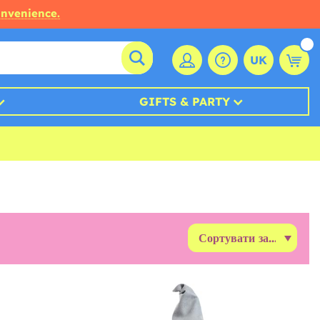
onvenience.
UK
GIFTS & PARTY