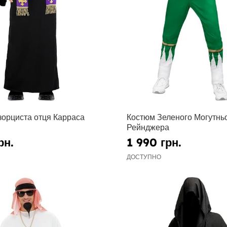
зорциста отця Карраса
Костюм Зеленого Могутнь
Рейнджера
рн.
1 990 грн.
ДОСТУПНО