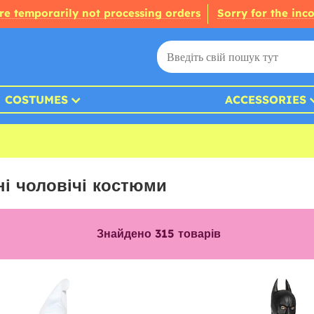
re temporarily not processing orders
Sorry for the inc
COSTUMES
ACCESSORIES
ні чоловічі костюми
Знайдено
315
товарів