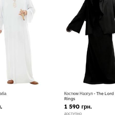
аба
Костюм Назгул - The Lord 
Rings
.
1 590 грн.
ДОСТУПНО