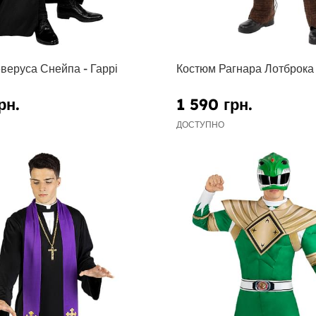
веруса Снейпа - Гаррі
Костюм Рагнара Лотброка -
рн.
1 590 грн.
ДОСТУПНО