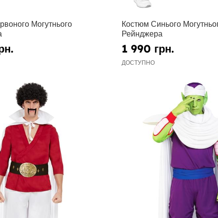
рвоного Могутнього
Костюм Синього Могутньо
а
Рейнджера
рн.
1 990 грн.
ДОСТУПНО