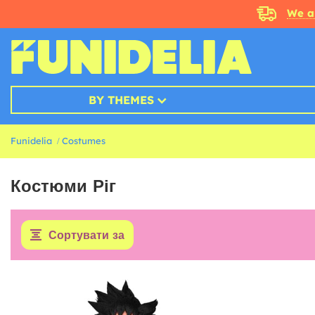
We a
BY THEMES
Funidelia
Costumes
Костюми Ріг
Сортувати за