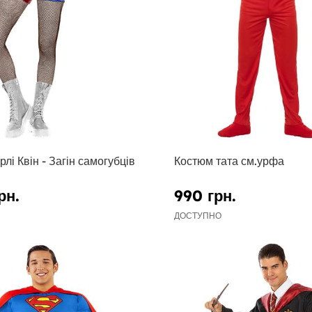
лі Квін - Загін самогубців
Костюм тата см.урфа
рн.
990 грн.
ДОСТУПНО