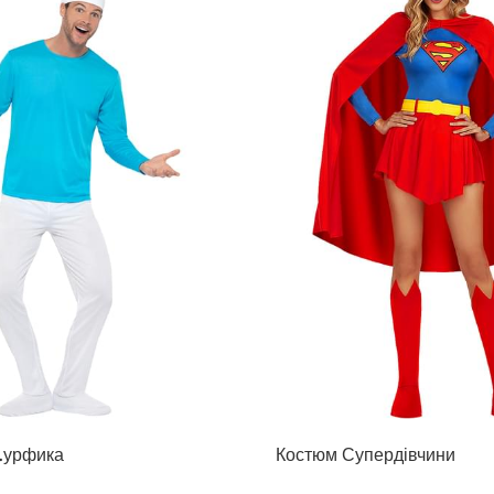
.урфика
Костюм Супердівчини