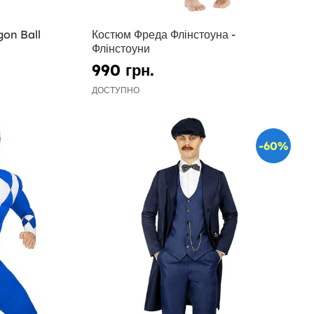
gon Ball
Костюм Фреда Флінстоуна -
Флінстоуни
990 грн.
ДОСТУПНО
-60%