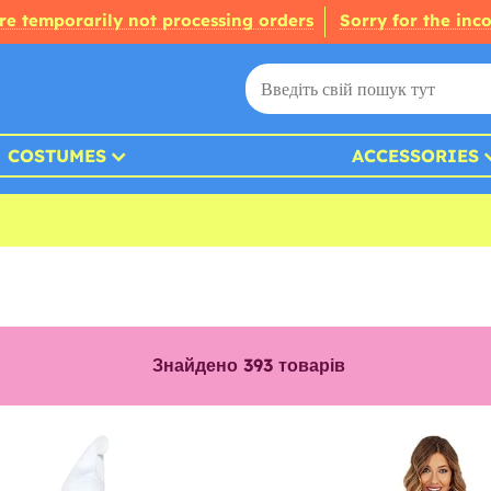
re temporarily not processing orders
Sorry for the inc
COSTUMES
ACCESSORIES
Знайдено
393
товарів