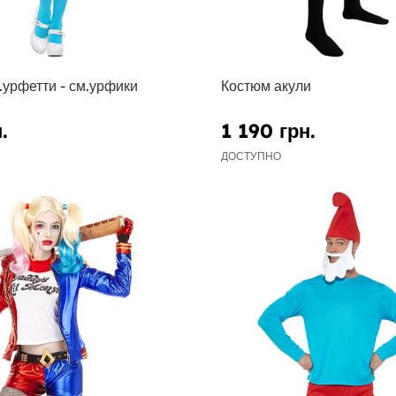
.урфетти - см.урфики
Костюм акули
.
1 190 грн.
ДОСТУПНО