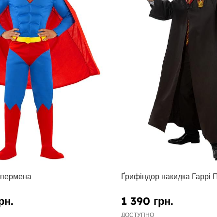
упермена
Ґрифіндор накидка Гаррі 
рн.
1 390 грн.
ДОСТУПНО