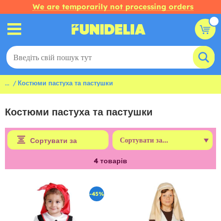
We are temporarily not processing orders
...
Костюми пастуха та пастушки
Костюми пастуха та пастушки
Сортувати за
4
товарів
-45%