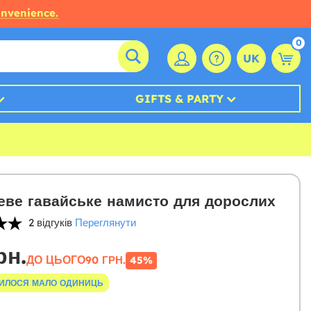
onvenience.
0
UK
GIFTS & PARTY
ве гавайське намисто для дорослих
2 відгуків
Переглянути
рн.
ДО ЦЬОГО
90 ГРН.
45%
ИЛОСЯ МАЛО ОДИНИЦЬ