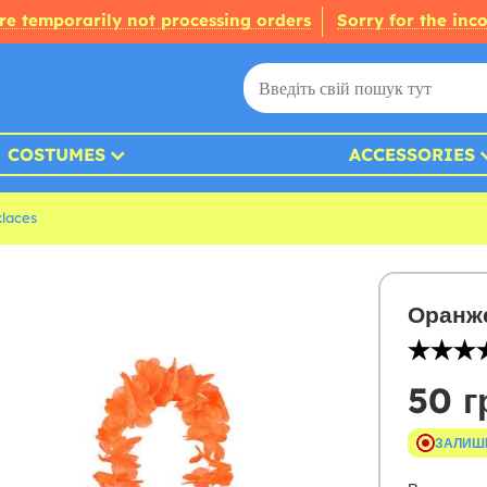
re temporarily not processing orders
Sorry for the inc
COSTUMES
ACCESSORIES
laces
Оранже
50 г
ЗАЛИШ