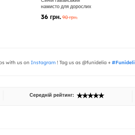
Синій гавайський
намисто для дорослих
36 грн.
90 грн.
os with us on
Instagram
! Tag us as @funidelia +
#Funidel
Середній рейтинг: