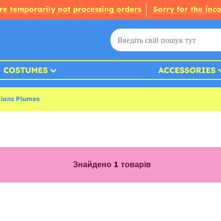
re temporarily not processing orders
Sorry for the inc
COSTUMES
ACCESSORIES
ians Plumes
Знайдено
1
товарів