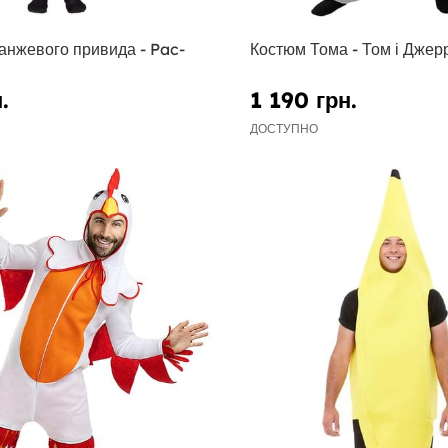
анжевого привида - Pac-
Костюм Тома - Том і Джерр
.
1 190 грн.
ДОСТУПНО