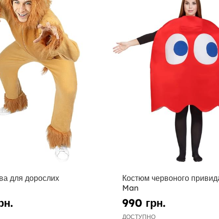
ва для дорослих
Костюм червоного привида
Man
рн.
990 грн.
ДОСТУПНО