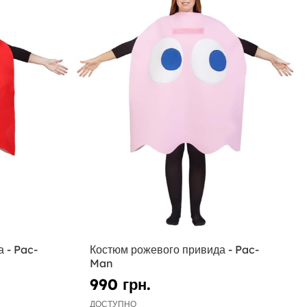
 - Pac-
Костюм рожевого привида - Pac-
Man
990 грн.
ДОСТУПНО