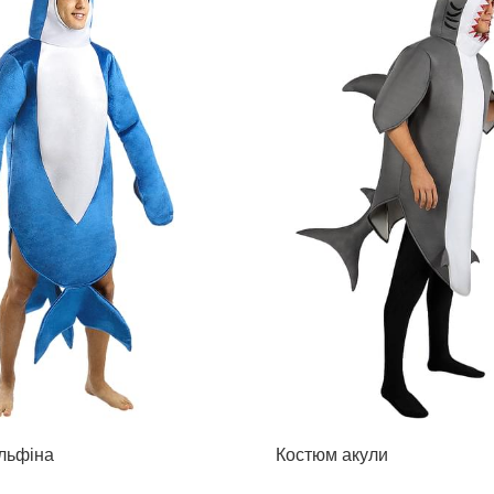
льфіна
Костюм акули