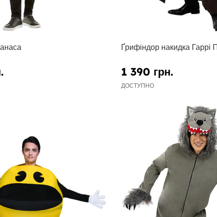
анаса
Ґрифіндор накидка Гаррі 
.
1 390 грн.
ДОСТУПНО