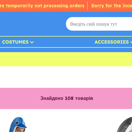
re temporarily not processing orders
Sorry for the inc
COSTUMES
ACCESSORIES
Знайдено
108
товарів