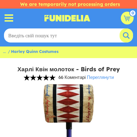
We are temporarily not processing orders
0
...
Harley Quinn Costumes
Харлі Квін молоток - Birds of Prey
66 Коментарі
Переглянути