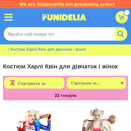
We are temporarily not processing orders
...
Костюм Харлі Квін для дівчаток і жінок
Костюм Харлі Квін для дівчаток і жінок
Сортувати за
22
товарів