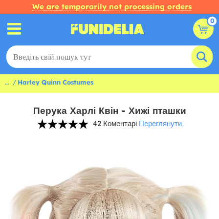
We are temporarily not processing orders
0
...
Harley Quinn Costumes
Перука Харлі Квін - Хижі пташки
42 Коментарі
Переглянути