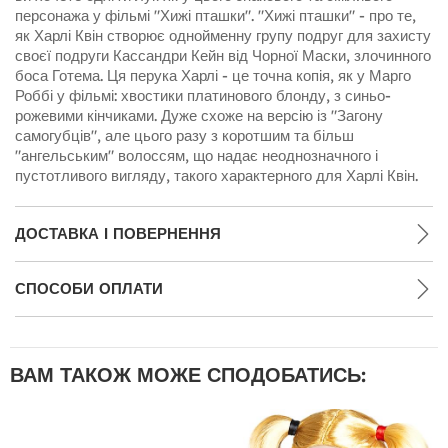
персонажа у фільмі "Хижі пташки". "Хижі пташки" - про те,
як Харлі Квін створює однойменну групу подруг для захисту
своєї подруги Кассандри Кейн від Чорної Маски, злочинного
боса Готема. Ця перука Харлі - це точна копія, як у Марго
Роббі у фільмі: хвостики платинового блонду, з синьо-
рожевими кінчиками. Дуже схоже на версію із "Загону
самогубців", але цього разу з коротшим та більш
"ангельським" волоссям, що надає неоднозначного і
пустотливого вигляду, такого характерного для Харлі Квін.
ДОСТАВКА І ПОВЕРНЕННЯ
СПОСОБИ ОПЛАТИ
ВАМ ТАКОЖ МОЖЕ СПОДОБАТИСЬ: