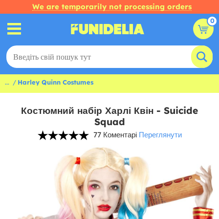
We are temporarily not processing orders
0
...
Harley Quinn Costumes
Костюмний набір Харлі Квін - Suicide
Squad
77 Коментарі
Переглянути