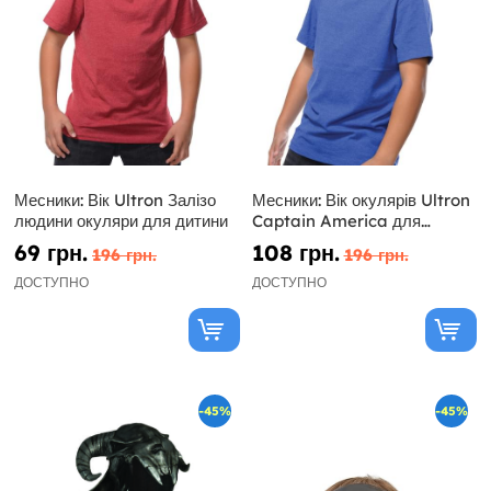
Месники: Вік Ultron Залізо
Месники: Вік окулярів Ultron
людини окуляри для дитини
Captain America для
дитини
69 грн.
108 грн.
196 грн.
196 грн.
ДОСТУПНО
ДОСТУПНО
-45%
-45%