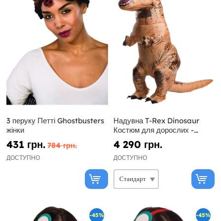
3 перуку Петті Ghostbusters
Надувна T-Rex Dinosaur
жінки
Костюм для дорослих -
Юрський Світ
431 грн.
4 290 грн.
784 грн.
ДОСТУПНО
ДОСТУПНО
-45%
-45%