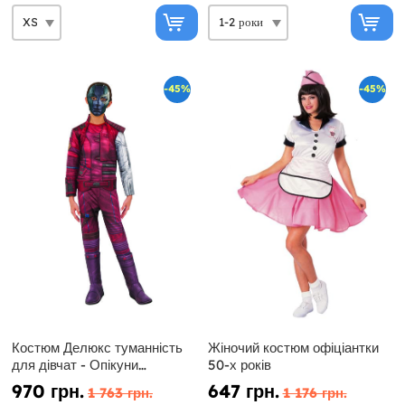
-45%
-45%
Костюм Делюкс туманність
Жіночий костюм офіціантки
для дівчат - Опікуни
50-х років
Галактики Том 3
970 грн.
647 грн.
1 763 грн.
1 176 грн.