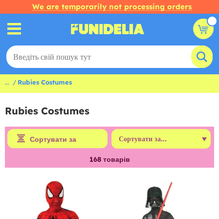
We are temporarily not processing orders
...
Rubies Costumes
Rubies Costumes
Сортувати за
168
товарів