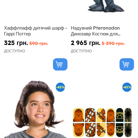
Хаффлпафф дитячий шарф -
Надувний Pteranodon
Гаррі Поттер
Динозавр Костюм для
дорослих - Юрський Світ
325 грн.
2 965 грн.
590 грн.
5 390 грн.
ДОСТУПНО
ДОСТУПНО
-45%
-45%