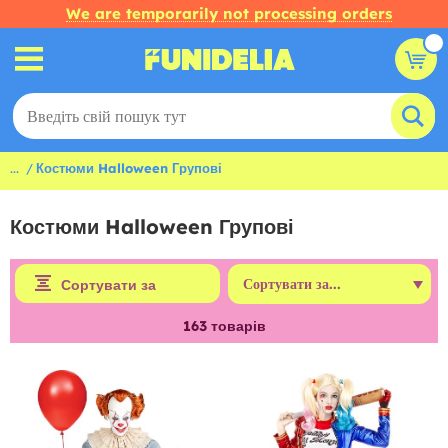
We are temporarily not processing orders
...
Костюми Halloween Групові
Костюми Halloween Групові
Сортувати за
163
товарів