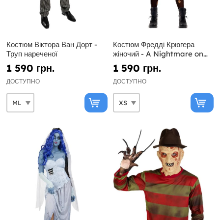
Костюм Віктора Ван Дорт -
Костюм Фредді Крюгера
Труп нареченої
жіночий - A Nightmare on
Elm Street
1 590 грн.
1 590 грн.
ДОСТУПНО
ДОСТУПНО