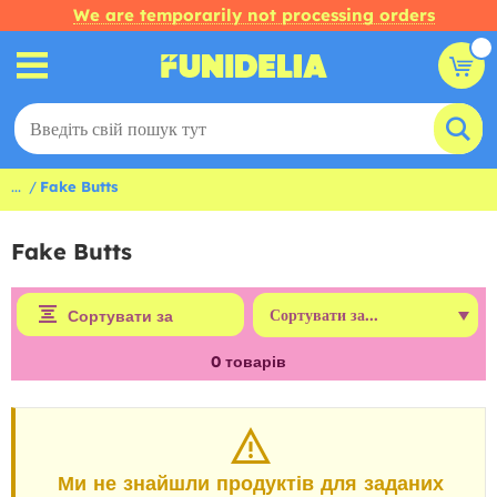
We are temporarily not processing orders
...
Fake Butts
Fake Butts
Сортувати за
0
товарів
Ми не знайшли продуктів для заданих