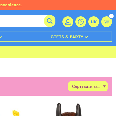
onvenience.
UK
GIFTS & PARTY