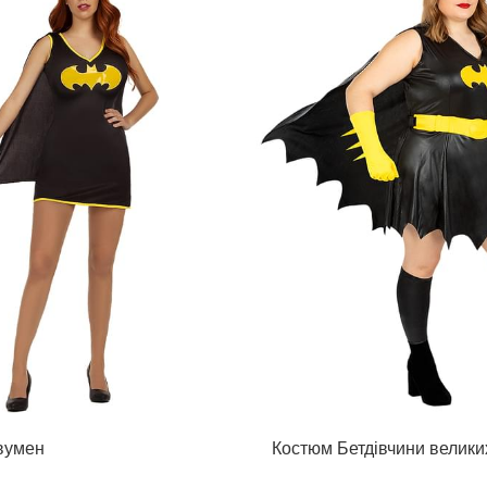
вумен
Костюм Бетдівчини велики