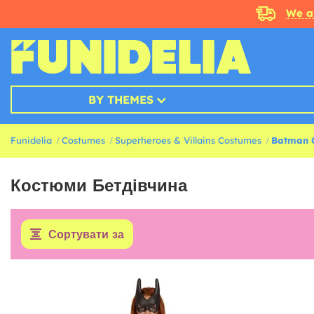
We a
BY THEMES
Funidelia
Costumes
Superheroes & Villains Costumes
Batman 
Костюми Бетдівчина
Сортувати за