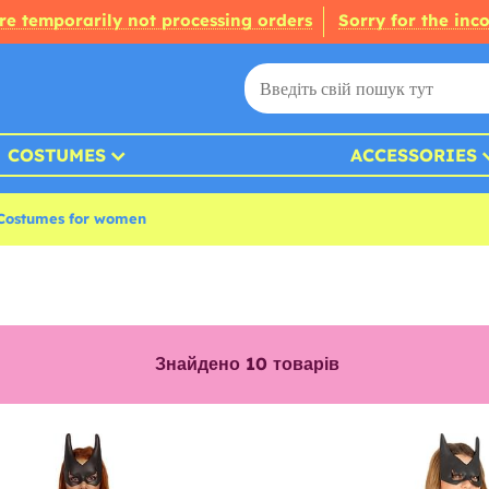
re temporarily not processing orders
Sorry for the inc
COSTUMES
ACCESSORIES
Costumes for women
Знайдено
10
товарів